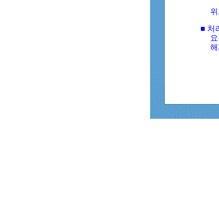
위
■ 처
요
해