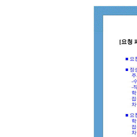
[요청 
■ 
■ 
주
-수
-
학
접
차
■ 요
학번
접속
차단